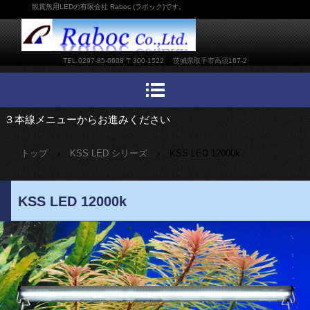
観賞魚用LEDの有限会社 Raboc (ラボック)です。
TEL.0297-85-6608 〒300-1522 茨城県取手市高須167-2
３本線メニューからお進みください
トップ
›
KSS LED シリーズ
›
KSS LED 12000k
KSS LED 12000k