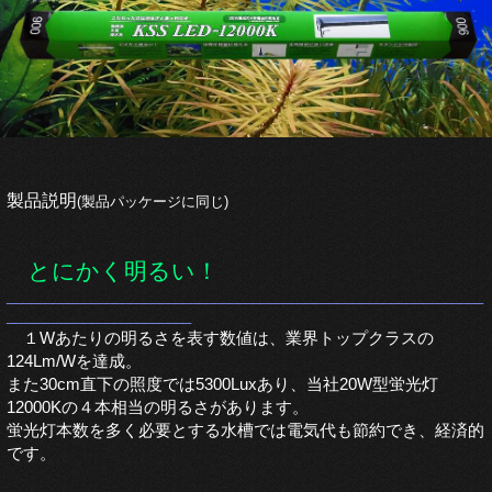
製品説明
(製品パッケージに同じ)
とにかく明るい！
______________________________________________________________
________________________
１Wあたりの明るさを表す数値は、業界トップクラスの
124Lm/Wを達成。
また30cm直下の照度では5300Luxあり、当社20W型蛍光灯
12000Kの４本相当の明るさがあります。
蛍光灯本数を多く必要とする水槽では電気代も節約でき、経済的
です。