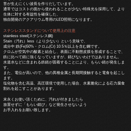
苔が生えにくい波長を作りだしています。
通常ではコストの面から使われることが少ない特殊光を採用して、より
生体に対する有益性を確保した、
独自開発のアクアリウム専用のLED照明になります。
ステンレススタンドについて使用上の注意
stainless steel(ステンレス鋼)
Stain（汚れ）less（より少ない）という意味で、
成分中:鉄(Fe)50%・クロム(Cr) 10.5％以上を含む鋼です。
クロムが空気中の酸素と結合し、表面に不動態皮膜を形成することで、
鉄に比べて錆に強くなっていますが、錆びないわけではありません。
水道水などに含まれる鉄錆が固着することにより、もらい錆が発生しま
す。
また、電位が高いので、他の異種金属と長期間接触すると電食を起こし
ます。
塩化物を含む高温、高圧環境で使用した場合、水素脆化による応力腐食
割れを起こすことがあります。
末永くお使い頂くために、汚れが付きましたら
放置せずに「もらい錆び」など発生させないよう
お手入れをお願い致します。