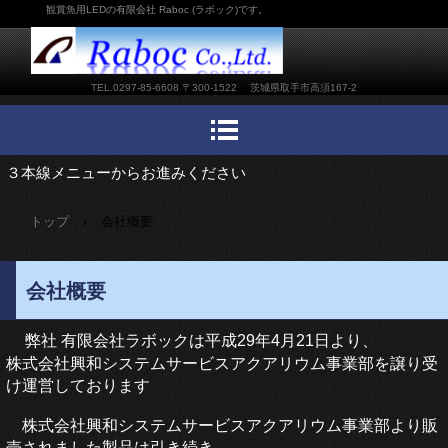
観賞魚用LEDの有限会社 Raboc (ラボック)です。
TEL.0297-85-6608 〒300-1522 茨城県取手市高須167-2
３本線メニューからお進みください
トップ
›
会社概要
会社概要
弊社 有限会社ラボックは平成29年4月21日より、
株式会社興和システムサービスアクアリウム事業部を譲り受
け運営しております
株式会社興和システムサービスアクアリウム事業部より販
売されました製品は引き続き、