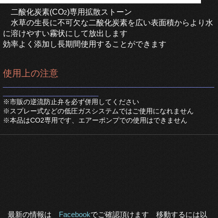
二酸化炭素(CO
)専用拡散ストーン
2
水草の生長に不可欠な二酸化炭素を広い表面積からより水
に溶けやすい
霧状にして放出します
効率よく添加し長期間使用することができます
使用上の注意
______________________________________________________________
____________________________
※市販の逆流防止弁を必ず併用してください
※スプレー式などの低圧ガスシステムではご使用になれません
※本品はCO2専用です、エアーポンプでの使用はできません
最新の情報は
Facebook
でご確認頂けます
移動するに
は
以