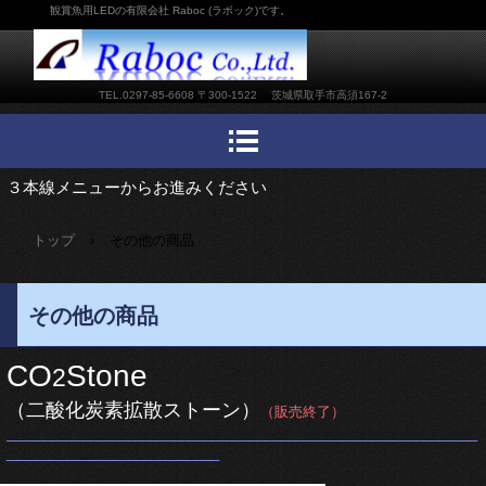
観賞魚用LEDの有限会社 Raboc (ラボック)です。
TEL.0297-85-6608 〒300-1522 茨城県取手市高須167-2
３本線メニューからお進みください
トップ
›
その他の商品
その他の商品
CO
Stone
2
（二酸化炭素拡散ストーン）
（販売終了）
______________________________________________________________
____________________________